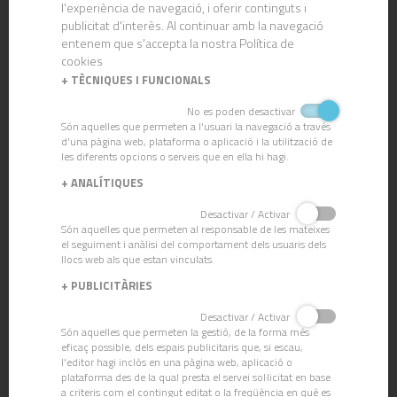
l'experiència de navegació, i oferir continguts i
Catifes
publicitat d'interès. Al continuar amb la navegació
Eixugamans
entenem que s'accepta la nostra Política de
Dispensadors
cookies
Pantalles Urinaris
+
TÈCNIQUES I FUNCIONALS
No es poden desactivar
Són aquelles que permeten a l'usuari la navegació a través
d'una pàgina web, plataforma o aplicació i la utilització de
les diferents opcions o serveis que en ella hi hagi.
BLOG
+
ANALÍTIQUES
Desactivar / Activar
Són aquelles que permeten al responsable de les mateixes
el seguiment i anàlisi del comportament dels usuaris dels
llocs web als que estan vinculats.
+
PUBLICITÀRIES
Desactivar / Activar
Són aquelles que permeten la gestió, de la forma més
eficaç possible, dels espais publicitaris que, si escau,
l'editor hagi inclòs en una pàgina web, aplicació o
plataforma des de la qual presta el servei sol·licitat en base
Raspall Hydroclever
Recollidor d'Aigua
a criteris com el contingut editat o la freqüència en què es