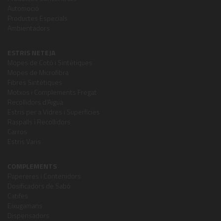
Automoció
Productes Especials
Ambientadors
ESTRIS NETEJA
Mopes de Cotó i Sintètiques
Mopes de Microfibra
Fibres Sintètiques
Motxos i Complements Fregat
Recollidors d'Aigua
Estris per a Vidres i Superfícies
Raspalls i Recollidors
Carros
Estris Varis
COMPLEMENTS
Papereres i Contenidors
Dosificadors de Sabó
Catifes
Eixugamans
Dispensadors