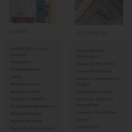
QUÍMICS
ESTRIS NETEJA
CLEVER ECO - Gama
Mopes de Cotó i
Ecolabel
Sintètiques
Decapants
Mopes de Microfibra
Cristal·litzadors
Fibres Sintètiques
Ceres
Motxos i Complements
Desincrustants
Fregat
Desengreixants
Recollidors d'Aigua
Neteja de vaixelles
Estris per a Vidres i
Superfícies
Detergents Netejadors
Raspalls i Recollidors
Neteja Profunda
Carros
Higiene Personal
Estris Varis
Productes Concentrats