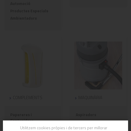
Automoció
Productes Especials
Ambientadors
COMPLEMENTS
MAQUINÀRIA
Papereres i
Aspiradors
Contenidors
Injecció/Extracció
Utilitzem cookies pròpies i de tercers per millorar
Dosificadors de Sabó