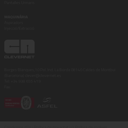
Pantalles Urinaris
MAQUINÀRIA
Aspiradors
Injecció/Extracció
Borges Blanques,10 Pol. Ind. La Borda 08140 Caldes de Montbui
(Barcelona) clever@clevernet.es
Tel: +34 938 655 419
Fax:
Condicions d'ús i Política de privacitat
ï¿½
Política de cookies