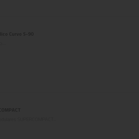
ico Curvo S-90
...
RCOMPACT
modulares SUPERCOMPACT...