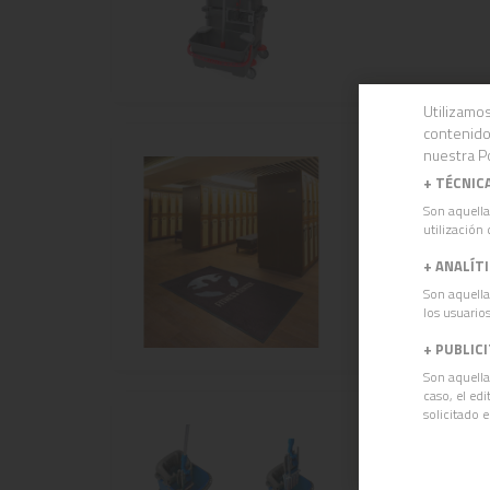
Utilizamos
contenido
nuestra Po
SERIE LOGOM
+
TÉCNIC
Alfombras persona
Son aquella
utilización 
Ver más
+
ANALÍT
Son aquella
los usuarios
+
PUBLIC
Son aquella
caso, el ed
solicitado 
Kit COMPAC p
Kit COMPAC para 