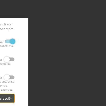
y ofrecer
 se acepta
ivar
cación y la
ivar
miento de
ivar
s que, en su
rvicio
s anuncios.
selección