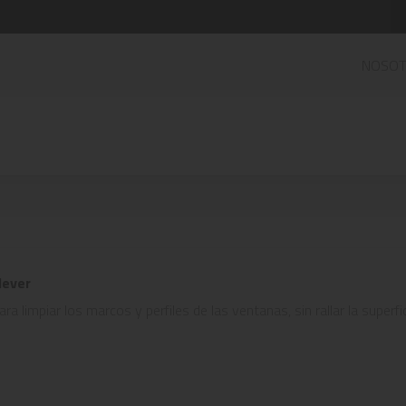
NOSO
lever
a limpiar los marcos y perfiles de las ventanas, sin rallar la superficie