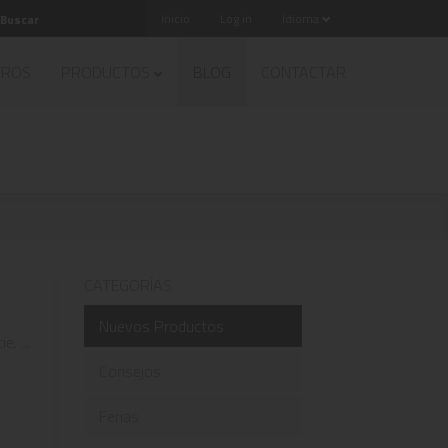
Inicio
Log in
Idioma
TROS
PRODUCTOS
BLOG
CONTACTAR
CATEGORÍAS
Nuevos Productos
. ...
Consejos
Ferias