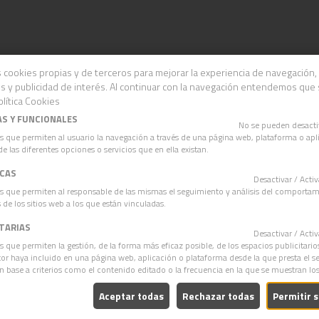
 cookies propias y de terceros para mejorar la experiencia de navegación, 
s y publicidad de interés. Al continuar con la navegación entendemos que
lítica Cookies
AT
AS Y FUNCIONALES
No se pueden desact
lizadas con una imagen, un logo o un texto. ...
s que permiten al usuario la navegación a través de una página web, plataforma o apli
de las diferentes opciones o servicios que en ella existan.
ICAS
Desactivar / Act
s que permiten al responsable de las mismas el seguimiento y análisis del comporta
 de los sitios web a los que están vinculadas.
ITARIAS
Desactivar / Act
s que permiten la gestión, de la forma más eficaz posible, de los espacios publicitario
itor haya incluido en una página web, aplicación o plataforma desde la que presta el se
en base a criterios como el contenido editado o la frecuencia en la que se muestran lo
ara Fregado Plano
Aceptar todas
Rechazar todas
Permitir 
Fregado Plano...