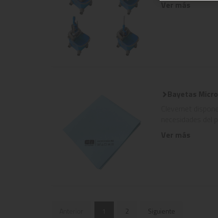
Ver más
Bayetas Micro
Clevernet dispone
necesidades del pr
Ver más
Anterior
1
2
Siguiente