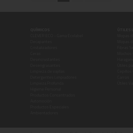
QUÍMICOS
ÚTILES 
CLEVER ECO - Gama Ecolabel
Mopas de
Decapantes
Mopas de
Cristalizadores
Fibras Si
Ceras
Mochos 
Desincrustantes
Haragane
Desengrasantes
Útiles pa
Limpieza de vajillas
Cepillos
Detergentes Limpiadores
Carros
Limpieza Profunda
Útiles Va
Higiene Personal
Productos Concentrados
Automoción
Productos Especiales
Ambientadores