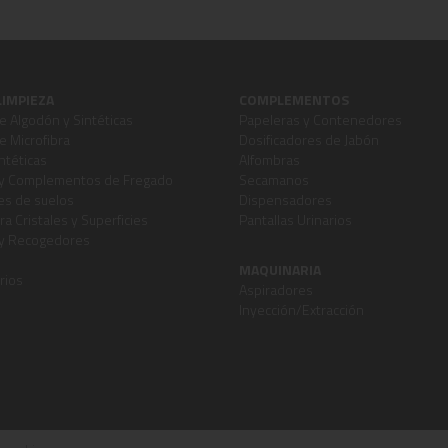
LIMPIEZA
COMPLEMENTOS
 Algodón y Sintéticas
Papeleras y Contenedores
 Microfibra
Dosificadores de Jabón
ntéticas
Alfombras
y Complementos de Fregado
Secamanos
s de suelos
Dispensadores
ra Cristales y Superficies
Pantallas Urinarios
 y Recogedores
MAQUINARIA
rios
Aspiradores
Inyección/Extracción