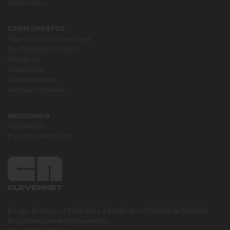
Útiles Varios
COMPLEMENTOS
Papeleras y Contenedores
Dosificadores de Jabón
Alfombras
Secamanos
Dispensadores
Pantallas Urinarios
MAQUINARIA
Aspiradores
Inyección/Extracción
Borges Blanques,10 Pol. Ind. La Borda 08140 Caldes de Montbui
(Barcelona) clever@clevernet.es