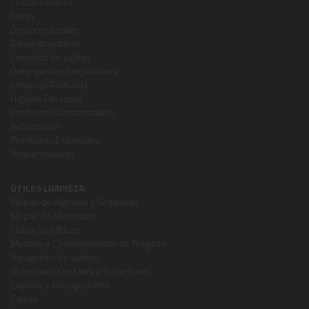
Cristalizadores
Ceras
Desincrustantes
Desengrasantes
Limpieza de vajillas
Detergentes Limpiadores
Limpieza Profunda
Higiene Personal
Productos Concentrados
Automoción
Productos Especiales
Ambientadores
ÚTILES LIMPIEZA
Mopas de Algodón y Sintéticas
Mopas de Microfibra
Fibras Sintéticas
Mochos y Complementos de Fregado
Haraganes de suelos
Útiles para Cristales y Superficies
Cepillos y Recogedores
Carros