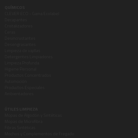
QUÍMICOS
CLEVER ECO - Gama Ecolabel
Decapantes
Cristalizadores
Ceras
Desincrustantes
Desengrasantes
Limpieza de vajillas
Detergentes Limpiadores
Limpieza Profunda
Higiene Personal
Productos Concentrados
Automoción
Productos Especiales
Ambientadores
ÚTILES LIMPIEZA
Mopas de Algodón y Sintéticas
Mopas de Microfibra
Fibras Sintéticas
Mochos y Complementos de Fregado