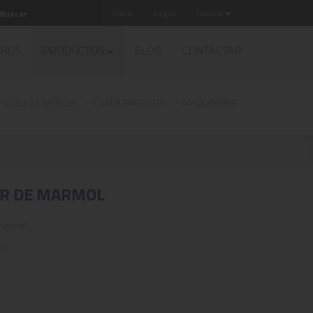
Inicio
Log in
Idioma
TROS
PRODUCTOS
BLOG
CONTACTAR
ÚTILES LIMPIEZA
COMPLEMENTOS
MAQUINARIA
OR DE MARMOL
mármol.
ia.