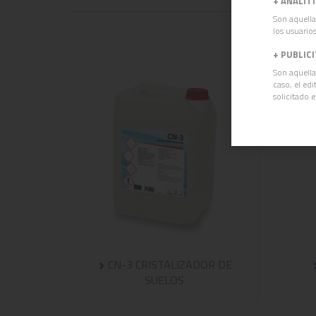
+
ANALÍT
Son aquella
los usuarios
+
PUBLIC
Son aquella
caso, el ed
solicitado 
CN-3 CRISTALIZADOR DE
SUELOS