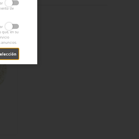
ivar
miento de
ivar
s que, en su
rvicio
s anuncios.
selección
N