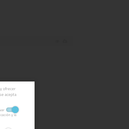
y ofrecer
 se acepta
ivar
cación y la