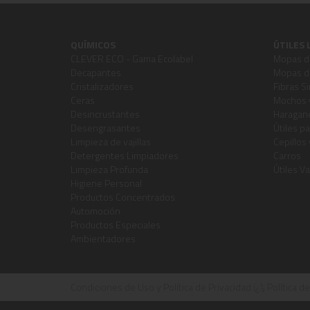
QUÍMICOS
ÚTILES 
CLEVER ECO - Gama Ecolabel
Mopas de
Decapantes
Mopas de
Cristalizadores
Fibras Si
Ceras
Mochos 
Desincrustantes
Haragane
Desengrasantes
Útiles pa
Limpieza de vajillas
Cepillos
Detergentes Limpiadores
Carros
Limpieza Profunda
Útiles Va
Higiene Personal
Productos Concentrados
Automoción
Productos Especiales
Ambientadores
Condiciones de Uso y Política de Privacidad
ï¿½
Política d