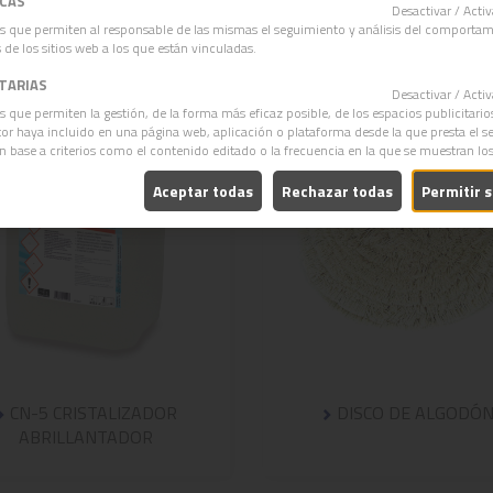
ICAS
OTROS PRODUCTOS
Desactivar / Act
s que permiten al responsable de las mismas el seguimiento y análisis del comporta
 de los sitios web a los que están vinculadas.
ITARIAS
Desactivar / Act
s que permiten la gestión, de la forma más eficaz posible, de los espacios publicitario
itor haya incluido en una página web, aplicación o plataforma desde la que presta el se
en base a criterios como el contenido editado o la frecuencia en la que se muestran lo
Aceptar todas
Rechazar todas
Permitir 
CN-5 CRISTALIZADOR
DISCO DE ALGODÓ
ABRILLANTADOR