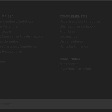
LIMPIEZA
COMPLEMENTOS
 Algodón y Sintéticas
Papeleras y Contenedores
 Microfibra
Dosificadores de Jabón
ntéticas
Alfombras
y Complementos de Fregado
Secamanos
s de suelos
Dispensadores
ra Cristales y Superficies
Pantallas Urinarios
 y Recogedores
MAQUINARIA
rios
Aspiradores
Inyección/Extracción
e cookies