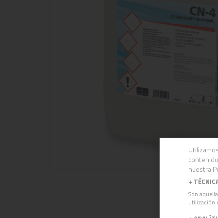
Utilizamos
contenido
nuestra Po
+
TÉCNIC
Son aquella
utilización 