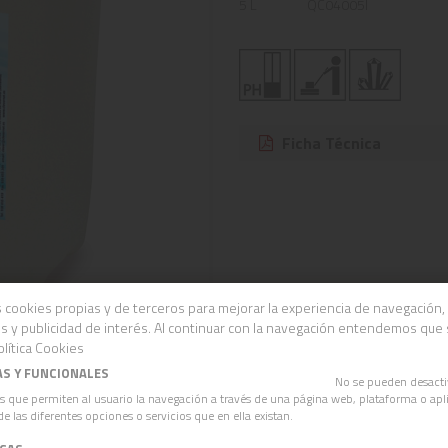
5 L
QC04005I
Ficha Técnica
 cookies propias y de terceros para mejorar la experiencia de navegación, 
s y publicidad de interés. Al continuar con la navegación entendemos que
lítica Cookies
AS Y FUNCIONALES
No se pueden desact
s que permiten al usuario la navegación a través de una página web, plataforma o apli
de las diferentes opciones o servicios que en ella existan.