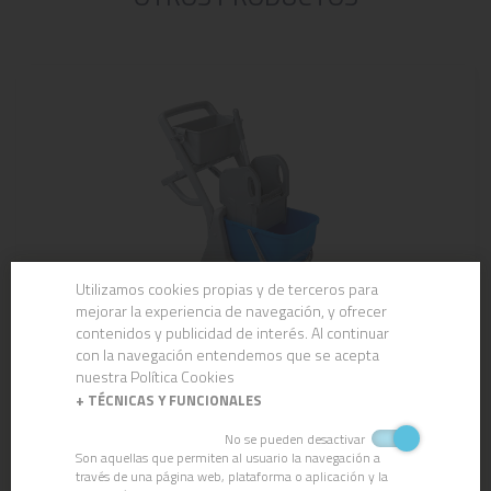
Utilizamos cookies propias y de terceros para
mejorar la experiencia de navegación, y ofrecer
contenidos y publicidad de interés. Al continuar
con la navegación entendemos que se acepta
nuestra Política Cookies
CARRO VITAL 1
+
TÉCNICAS Y FUNCIONALES
No se pueden desactivar
Son aquellas que permiten al usuario la navegación a
través de una página web, plataforma o aplicación y la