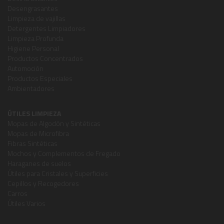
Desengrasantes
Limpieza de vajillas
Detergentes Limpiadores
Limpieza Profunda
Higiene Personal
Productos Concentrados
Automoción
Productos Especiales
Ambientadores
ÚTILES LIMPIEZA
Mopas de Algodón y Sintéticas
Mopas de Microfibra
Fibras Sintéticas
Mochos y Complementos de Fregado
Haraganes de suelos
Útiles para Cristales y Superficies
Cepillos y Recogedores
Carros
Útiles Varios