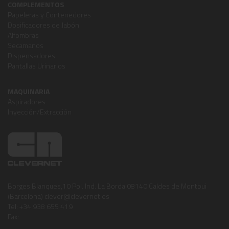
COMPLEMENTOS
Papeleras y Contenedores
Dosificadores de Jabón
Alfombras
Secamanos
Dispensadores
Pantallas Urinarios
MAQUINARIA
Aspiradores
Inyección/Extracción
Borges Blanques,10 Pol. Ind. La Borda 08140 Caldes de Montbui
(Barcelona) clever@clevernet.es
Tel: +34 938 655 419
Fax: