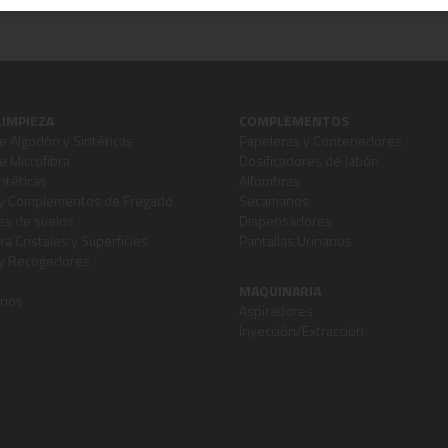
LIMPIEZA
COMPLEMENTOS
 Algodón y Sintéticas
Papeleras y Contenedores
 Microfibra
Dosificadores de Jabón
ntéticas
Alfombras
y Complementos de Fregado
Secamanos
s de suelos
Dispensadores
ra Cristales y Superficies
Pantallas Urinarios
 y Recogedores
MAQUINARIA
rios
Aspiradores
Inyección/Extracción