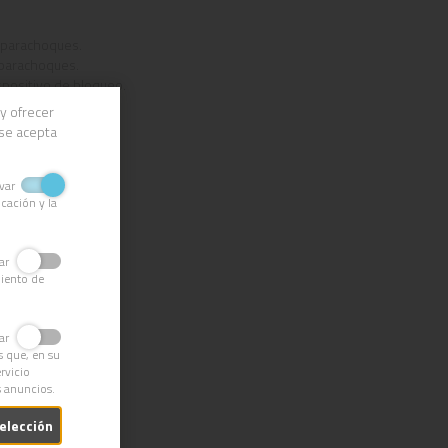
 y parachoques.
y parachoques.
spositivo de bloqueo.
y ofrecer
 se acepta
opileno reciclado.
do.
ivar
cación y la
ivar
miento de
ivar
s que, en su
rvicio
s anuncios.
selección