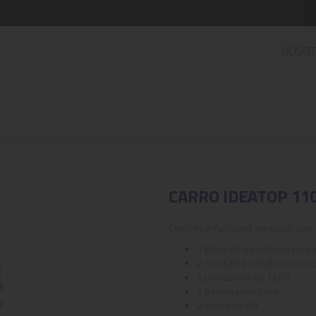
NOSO
CARRO IDEATOP 11
Carro multifuncional equipado con:
1 Base de copolímero de po
2 montante metálico con tu
1 portabolsa de 120 lt.
1 bandeja mediana.
2 cubos de 6 lt.