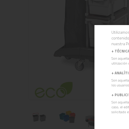
Utilizamos
contenido
nuestra Po
+
TÉCNIC
Son aquella
utilización 
+
ANALÍT
Son aquella
los usuarios
+
PUBLIC
Son aquella
caso, el ed
solicitado 