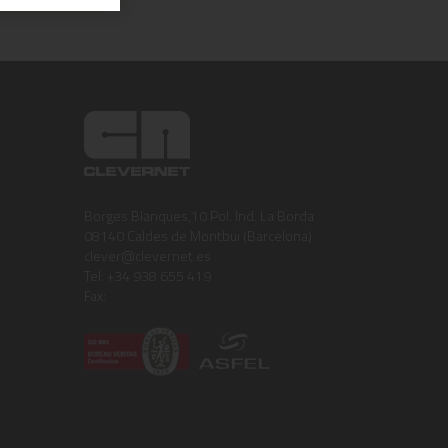
Borges Blanques,10 Pol. Ind. La Borda
08140 Caldes de Montbui (Barcelona)
clever@clevernet.es
Tel: +34 938 655 419
Fax: