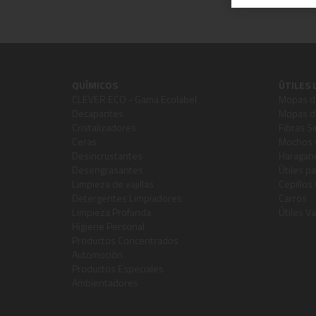
QUÍMICOS
ÚTILES 
CLEVER ECO - Gama Ecolabel
Mopas de
Decapantes
Mopas de
Cristalizadores
Fibras Si
Ceras
Mochos 
Desincrustantes
Haragane
Desengrasantes
Útiles pa
Limpieza de vajillas
Cepillos
Detergentes Limpiadores
Carros
Limpieza Profunda
Útiles Va
Higiene Personal
Productos Concentrados
Automoción
Productos Especiales
Ambientadores