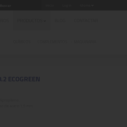
Inicio
Log in
Idioma
TROS
PRODUCTOS
BLOG
CONTACTAR
QUÍMICOS
COMPLEMENTOS
MAQUINARIA
0.2 ECOGREEN
lipropileno.
bo de acero 1,5 mm.