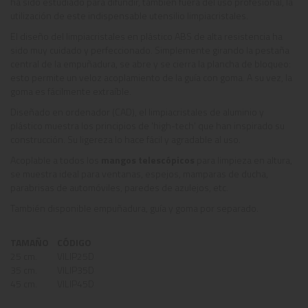
ha sido estudiado para difundir, también fuera del uso profesional, la
utilización de este indispensable utensilio limpiacristales.
El diseño del limpiacristales en plástico ABS de alta resistencia ha
sido muy cuidado y perfeccionado. Simplemente girando la pestaña
central de la empuñadura, se abre y se cierra la plancha de bloqueo:
esto permite un veloz acoplamiento de la guía con goma. A su vez, la
goma es fácilmente extraíble.
Diseñado en ordenador (CAD), el limpiacristales de aluminio y
plástico muestra los principios de 'high-tech' que han inspirado su
construcción. Su ligereza lo hace fácil y agradable al uso.
Acoplable a todos los
mangos telescópicos
para limpieza en altura,
se muestra ideal para ventanas, espejos, mamparas de ducha,
parabrisas de automóviles, paredes de azulejos, etc.
También disponible empuñadura, guía y goma por separado.
TAMAÑO
CÓDIGO
25 cm.
VILIP25D
35 cm.
VILIP35D
45 cm.
VILIP45D