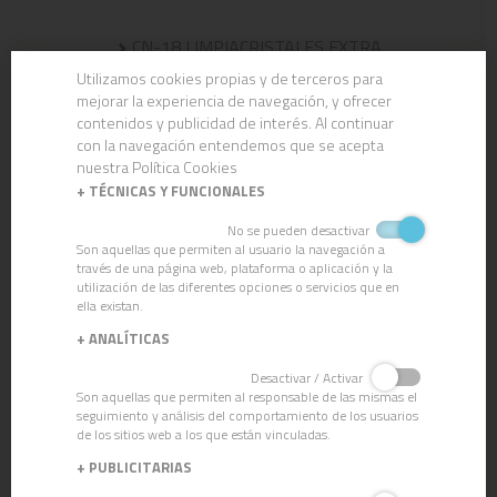
CN-18 LIMPIACRISTALES EXTRA
Utilizamos cookies propias y de terceros para
mejorar la experiencia de navegación, y ofrecer
contenidos y publicidad de interés. Al continuar
con la navegación entendemos que se acepta
nuestra Política Cookies
+
TÉCNICAS Y FUNCIONALES
No se pueden desactivar
Son aquellas que permiten al usuario la navegación a
través de una página web, plataforma o aplicación y la
utilización de las diferentes opciones o servicios que en
ella existan.
+
ANALÍTICAS
Desactivar / Activar
Son aquellas que permiten al responsable de las mismas el
seguimiento y análisis del comportamiento de los usuarios
de los sitios web a los que están vinculadas.
LIMPIACRISTALES LATON
+
PUBLICITARIAS