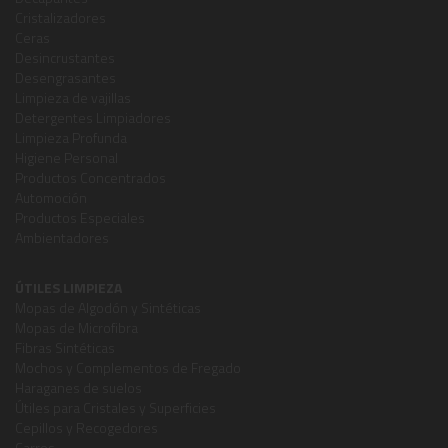
Cristalizadores
Ceras
Desincrustantes
Desengrasantes
Limpieza de vajillas
Detergentes Limpiadores
Limpieza Profunda
Higiene Personal
Productos Concentrados
Automoción
Productos Especiales
Ambientadores
ÚTILES LIMPIEZA
Mopas de Algodón y Sintéticas
Mopas de Microfibra
Fibras Sintéticas
Mochos y Complementos de Fregado
Haraganes de suelos
Útiles para Cristales y Superficies
Cepillos y Recogedores
Carros