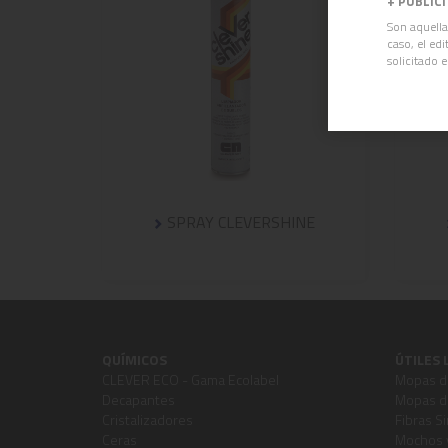
+
PUBLIC
Son aquella
caso, el ed
solicitado 
SPRAY CLEVERSHINE
QUÍMICOS
ÚTILES 
CLEVER ECO - Gama Ecolabel
Mopas de
Decapantes
Mopas de
Cristalizadores
Fibras Si
Ceras
Mochos 