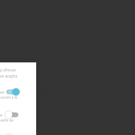
y ofrecer
 se acepta
ivar
cación y la
ivar
miento de