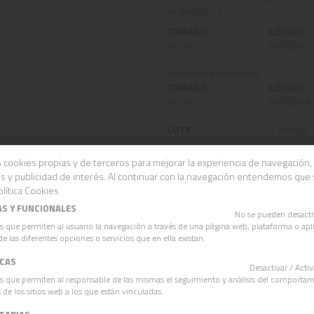
lámparas, …).
TAMAÑO
CÓDIGO
40 cm.
VAF0061I
Recanvi de microfibra
TAMAÑO
CÓDIGO
40 cm.
VAF0063I
LOTE
1 Unidad
 cookies propias y de terceros para mejorar la experiencia de navegación, 
s y publicidad de interés. Al continuar con la navegación entendemos que
lítica Cookies
AS Y FUNCIONALES
OTROS PRODUCTOS
No se pueden desact
s que permiten al usuario la navegación a través de una página web, plataforma o apli
de las diferentes opciones o servicios que en ella existan.
ICAS
Desactivar / Act
s que permiten al responsable de las mismas el seguimiento y análisis del comporta
 de los sitios web a los que están vinculadas.