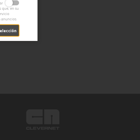
ivar
s que, en su
rvicio
s anuncios.
selección