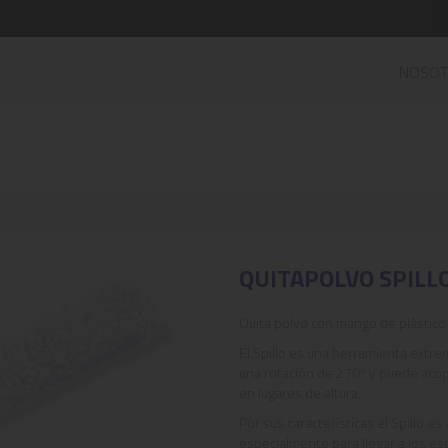
NOSO
QUITAPOLVO SPILL
Quita polvo con mango de plástico 
El Spillo es una herramienta extr
una rotación de 270º y puede acop
en lugares de altura.
Por sus características el Spillo es
especialmente para llegar a los esp