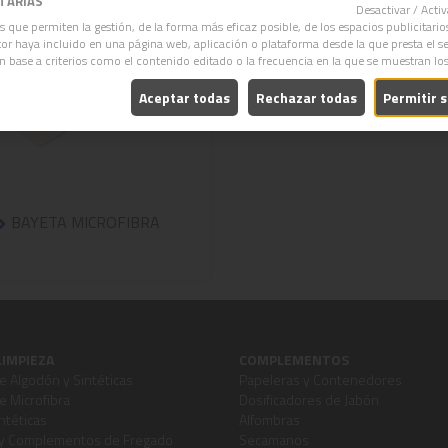
ITARIAS
Desactivar / Act
s que permiten la gestión, de la forma más eficaz posible, de los espacios publicitario
itor haya incluido en una página web, aplicación o plataforma desde la que presta el se
en base a criterios como el contenido editado o la frecuencia en la que se muestran lo
Aceptar todas
Rechazar todas
Permitir 
BAYETA MICROFIBRA
LIMPIEZA
COMPLEMENTOS
 Algodón y Sintéticas
Papeleras y Contenedores
 Microfibra
Dosificadores de Jabón
ntéticas
Alfombras
y Complementos de Fregado
Secamanos