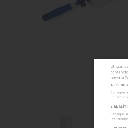
Utilizamos
contenido
nuestra Po
+
TÉCNIC
Son aquella
utilización 
+
ANALÍT
Son aquella
los usuarios