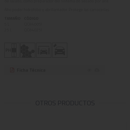
de lavado, cómo preparador del sistema de secado por aire.
Alto poder hidrófobo y abrillantador. Protege las carrocerías.
TAMAÑO
CÓDIGO
5 L
QC84005I
25 L
QC84025I
Ficha Técnica
OTROS PRODUCTOS