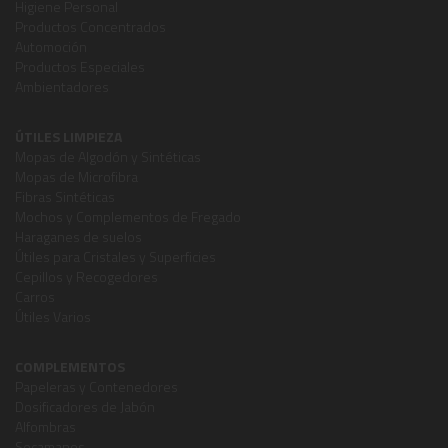
Higiene Personal
Productos Concentrados
Automoción
Productos Especiales
Ambientadores
ÚTILES LIMPIEZA
Mopas de Algodón y Sintéticas
Mopas de Microfibra
Fibras Sintéticas
Mochos y Complementos de Fregado
Haraganes de suelos
Útiles para Cristales y Superficies
Cepillos y Recogedores
Carros
Útiles Varios
COMPLEMENTOS
Papeleras y Contenedores
Dosificadores de Jabón
Alfombras
Secamanos