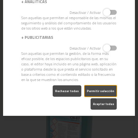
+
ANALÍTICAS
Desactivar / Activar
Son aquellas que permiten al responsable de las mismas el
seguimiento y análisis del comportamiento de los usuarios
de los sitios web a los que están vinculadas.
+
PUBLICITARIAS
Desactivar / Activar
Son aquellas que permiten la gestión, de la forma más
CN-83 CHAMPÚ ESPECIAL MÁQUINA
eficaz posible, de los espacios publicitarios que, en su
caso, el editor haya incluido en una página web, aplicación
o plataforma desde la que presta el servicio solicitado en
base a criterios como el contenido editado o la frecuencia
en la que se muestran los anuncios.
Rechazar todas
Permitir selección
Aceptar todas