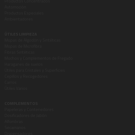
Productos Concentrados
Automoción
Productos Especiales
Ambientadores
ÚTILES LIMPIEZA
Mopas de Algodón y Sintéticas
Mopas de Microfibra
Fibras Sintéticas
Mochos y Complementos de Fregado
Haraganes de suelos
Útiles para Cristales y Superficies
Cepillos y Recogedores
Carros
Útiles Varios
COMPLEMENTOS
Papeleras y Contenedores
Dosificadores de Jabón
Alfombras
Secamanos
Dispensadores