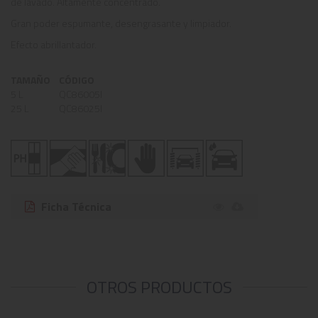
de lavado. Altamente concentrado.
Gran poder espumante, desengrasante y limpiador.
Efecto abrillantador.
TAMAÑO
CÓDIGO
5 L
QC86005I
25 L
QC86025I
Ficha Técnica
OTROS PRODUCTOS