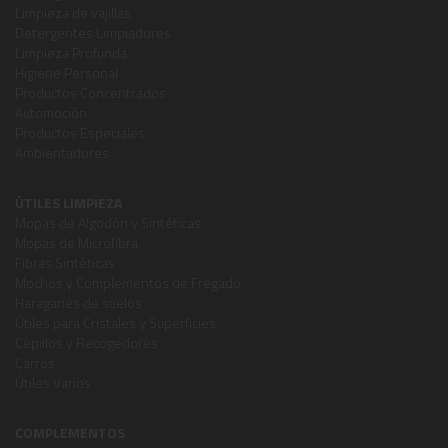
Limpieza de vajillas
Detergentes Limpiadores
Limpieza Profunda
Higiene Personal
Productos Concentrados
Automoción
Productos Especiales
Ambientadores
ÚTILES LIMPIEZA
Mopas de Algodón y Sintéticas
Mopas de Microfibra
Fibras Sintéticas
Mochos y Complementos de Fregado
Haraganes de suelos
Útiles para Cristales y Superficies
Cepillos y Recogedores
Carros
Útiles Varios
COMPLEMENTOS