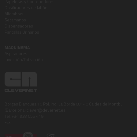
Papeleras y Contenedores
Dosificadores de Jabón
Alfombras
Secamanos
Dispensadores
Pantallas Urinarios
MAQUINARIA
Aspiradores
Inyección/Extracción
Borges Blanques,10 Pol. Ind. La Borda 08140 Caldes de Montbui
(Barcelona) clever@clevernet.es
Tel: +34 938 655 419
Fax: