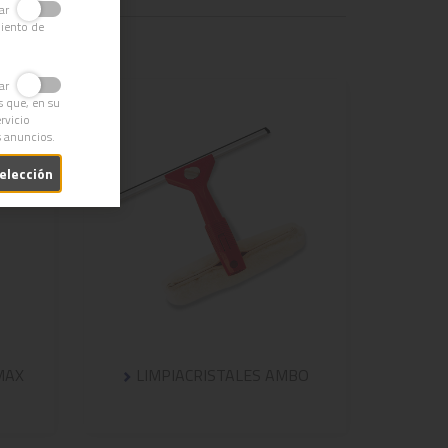
ivar
miento de
ivar
s que, en su
rvicio
s anuncios.
selección
MAX
LIMPIACRISTALES AMBO