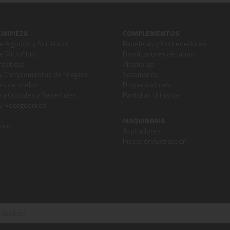
LIMPIEZA
COMPLEMENTOS
 Algodón y Sintéticas
Papeleras y Contenedores
 Microfibra
Dosificadores de Jabón
ntéticas
Alfombras
y Complementos de Fregado
Secamanos
s de suelos
Dispensadores
ra Cristales y Superficies
Pantallas Urinarios
 y Recogedores
MAQUINARIA
rios
Aspiradores
Inyección/Extracción
e cookies