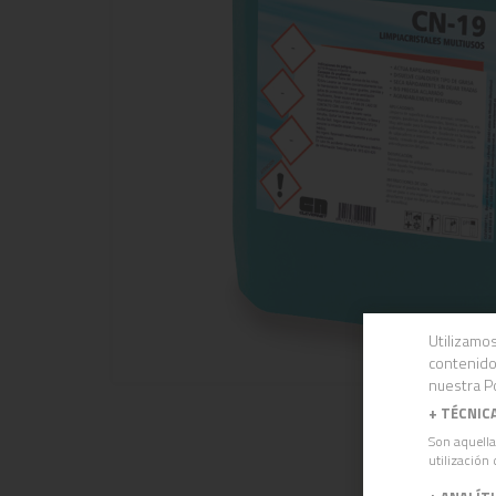
Utilizamos
contenido
nuestra Po
+
TÉCNIC
Son aquella
utilización 