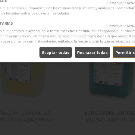
ICAS
OTROS PRODUCTOS
Desactivar / Act
s que permiten al responsable de las mismas el seguimiento y análisis del comporta
 de los sitios web a los que están vinculadas.
ITARIAS
Desactivar / Act
s que permiten la gestión, de la forma más eficaz posible, de los espacios publicitario
itor haya incluido en una página web, aplicación o plataforma desde la que presta el se
en base a criterios como el contenido editado o la frecuencia en la que se muestran lo
Aceptar todas
Rechazar todas
Permitir 
CN-27/H LAVAVAJILLAS
CN-28 ABRILLANTAD
TOMÁTICA AGUAS DURAS
VAJILLAS AGUAS DURA