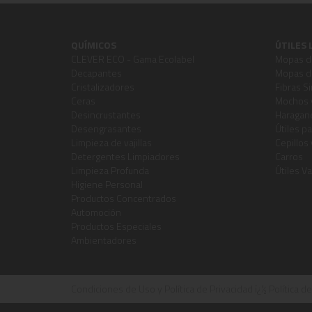
QUÍMICOS
ÚTILES 
CLEVER ECO - Gama Ecolabel
Mopas de
Decapantes
Mopas de
Cristalizadores
Fibras Si
Ceras
Mochos 
Desincrustantes
Haragane
Desengrasantes
Útiles pa
Limpieza de vajillas
Cepillos
Detergentes Limpiadores
Carros
Limpieza Profunda
Útiles Va
Higiene Personal
Productos Concentrados
Automoción
Productos Especiales
Ambientadores
Condiciones de Uso y Política de Privacidad
ï¿½
Política d