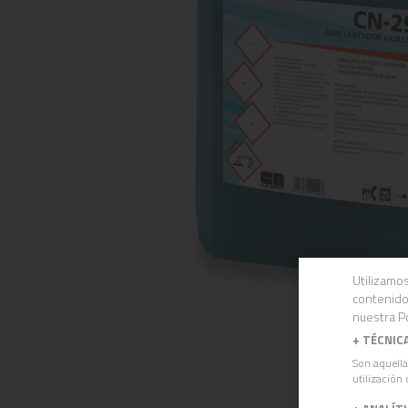
Utilizamos
contenido
nuestra Po
+
TÉCNIC
Son aquella
utilización 