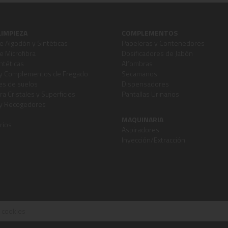
LIMPIEZA
COMPLEMENTOS
 Algodón y Sintéticas
Papeleras y Contenedores
 Microfibra
Dosificadores de Jabón
ntéticas
Alfombras
y Complementos de Fregado
Secamanos
s de suelos
Dispensadores
ra Cristales y Superficies
Pantallas Urinarios
 y Recogedores
MAQUINARIA
rios
Aspiradores
Inyección/Extracción
e cookies