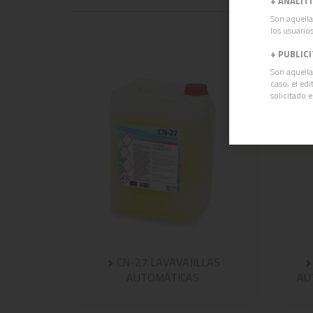
+
ANALÍT
Son aquella
los usuarios
+
PUBLIC
Son aquella
caso, el ed
solicitado 
CN-27 LAVAVAJILLAS
AUTOMÁTICAS
AU