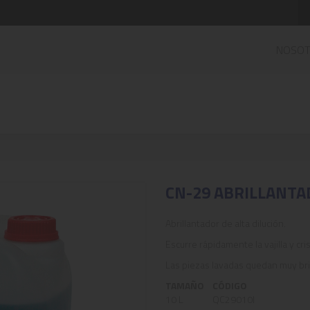
NOSO
CN-29 ABRILLANTA
Abrillantador de alta dilución.
Escurre rápidamente la vajilla y cri
Las piezas lavadas quedan muy bri
TAMAÑO
CÓDIGO
10 L
QC29010I