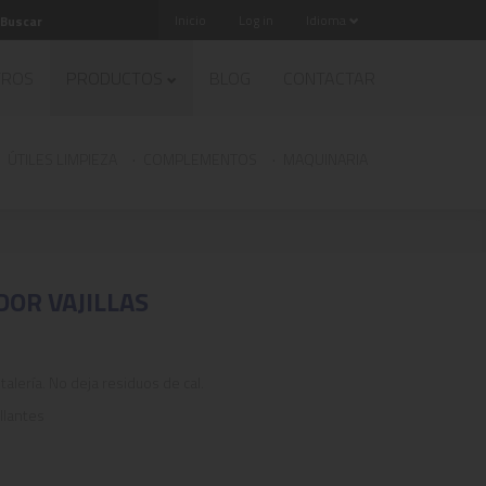
Inicio
Log in
Idioma
TROS
PRODUCTOS
BLOG
CONTACTAR
ÚTILES LIMPIEZA
COMPLEMENTOS
MAQUINARIA
DOR VAJILLAS
stalería. No deja residuos de cal.
llantes