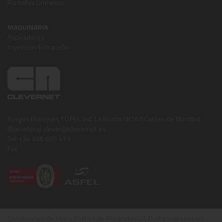
Pantallas Urinarios
MAQUINARIA
Aspiradores
Inyección/Extracción
Borges Blanques,10 Pol. Ind. La Borda 08140 Caldes de Montbui
(Barcelona) clever@clevernet.es
Tel: +34 938 655 419
Fax:
Condiciones de Uso y Política de Privacidad
ï¿½
Política de cookies