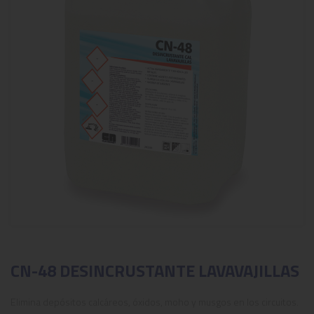
CN-48 DESINCRUSTANTE LAVAVAJILLAS
Elimina depósitos calcáreos, óxidos, moho y musgos en los circuitos.