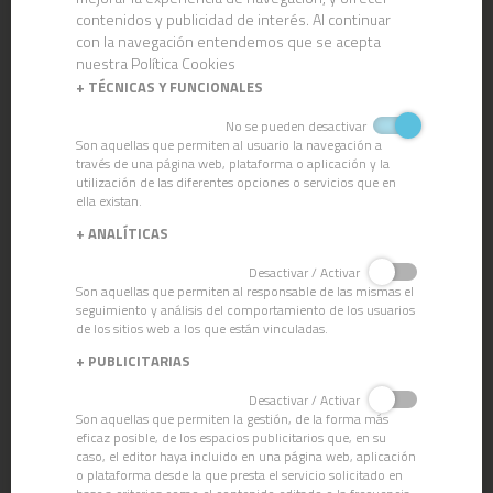
contenidos y publicidad de interés. Al continuar
con la navegación entendemos que se acepta
nuestra Política Cookies
+
TÉCNICAS Y FUNCIONALES
No se pueden desactivar
Son aquellas que permiten al usuario la navegación a
través de una página web, plataforma o aplicación y la
utilización de las diferentes opciones o servicios que en
ella existan.
+
ANALÍTICAS
CN-27/H LAVAVAJILLAS AUTOMÁTICA AGUAS DURAS
Desactivar / Activar
Son aquellas que permiten al responsable de las mismas el
seguimiento y análisis del comportamiento de los usuarios
de los sitios web a los que están vinculadas.
+
PUBLICITARIAS
Desactivar / Activar
Son aquellas que permiten la gestión, de la forma más
eficaz posible, de los espacios publicitarios que, en su
caso, el editor haya incluido en una página web, aplicación
o plataforma desde la que presta el servicio solicitado en