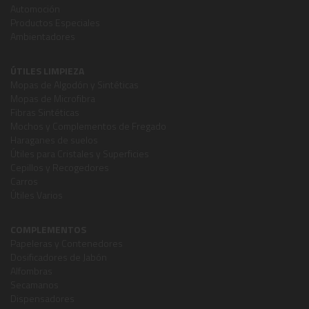
Automoción
Productos Especiales
Ambientadores
ÚTILES LIMPIEZA
Mopas de Algodón y Sintéticas
Mopas de Microfibra
Fibras Sintéticas
Mochos y Complementos de Fregado
Haraganes de suelos
Útiles para Cristales y Superficies
Cepillos y Recogedores
Carros
Útiles Varios
COMPLEMENTOS
Papeleras y Contenedores
Dosificadores de Jabón
Alfombras
Secamanos
Dispensadores