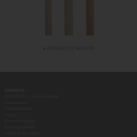
MANGOS DE MADERA
QUÍMICOS
CLEVER ECO - Gama Ecolabel
Decapantes
Cristalizadores
Ceras
Desincrustantes
Desengrasantes
Limpieza de vajillas