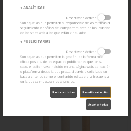
+
ANALÍTICAS
Desactivar / Activar
Son aquellas que permiten al responsable de las mismas el
seguimiento y análisis del comportamiento de los usuarios
de los sitios web a los que están vinculadas.
+
PUBLICITARIAS
Desactivar / Activar
Son aquellas que permiten la gestión, de la forma más
eficaz posible, de los espacios publicitarios que, en su
caso, el editor haya incluido en una página web, aplicación
ESCOBA PROFESIONAL
o plataforma desde la que presta el servicio solicitado en
base a criterios como el contenido editado o la frecuencia
en la que se muestran los anuncios.
Rechazar todas
Permitir selección
Aceptar todas