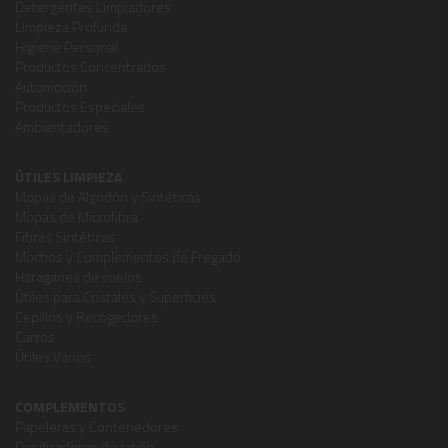
Detergentes Limpiadores
Limpieza Profunda
Higiene Personal
Productos Concentrados
Automoción
Productos Especiales
Ambientadores
ÚTILES LIMPIEZA
Mopas de Algodón y Sintéticas
Mopas de Microfibra
Fibras Sintéticas
Mochos y Complementos de Fregado
Haraganes de suelos
Útiles para Cristales y Superficies
Cepillos y Recogedores
Carros
Útiles Varios
COMPLEMENTOS
Papeleras y Contenedores
Dosificadores de Jabón