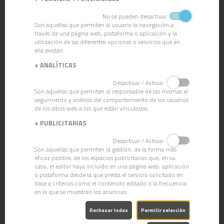
No se pueden desactivar
Son aquellas que permiten al usuario la navegación a
ESCOBA MIJO SINTÉTICO
través de una página web, plataforma o aplicación y la
utilización de las diferentes opciones o servicios que en
ella existan.
+
ANALÍTICAS
Desactivar / Activar
Son aquellas que permiten al responsable de las mismas el
seguimiento y análisis del comportamiento de los usuarios
de los sitios web a los que están vinculadas.
+
PUBLICITARIAS
Desactivar / Activar
Son aquellas que permiten la gestión, de la forma más
eficaz posible, de los espacios publicitarios que, en su
caso, el editor haya incluido en una página web, aplicación
o plataforma desde la que presta el servicio solicitado en
base a criterios como el contenido editado o la frecuencia
en la que se muestran los anuncios.
Rechazar todas
Permitir selección
ESCOBA ALBA