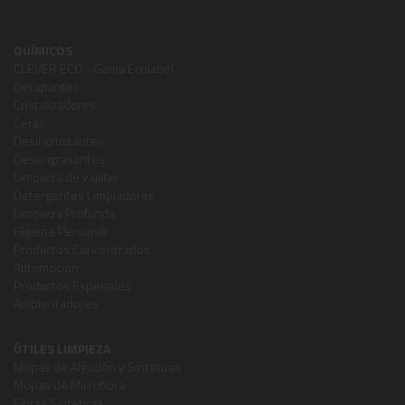
QUÍMICOS
CLEVER ECO - Gama Ecolabel
Decapantes
Cristalizadores
Ceras
Desincrustantes
Desengrasantes
Limpieza de vajillas
Detergentes Limpiadores
Limpieza Profunda
Higiene Personal
Productos Concentrados
Automoción
Productos Especiales
Ambientadores
ÚTILES LIMPIEZA
Mopas de Algodón y Sintéticas
Mopas de Microfibra
Fibras Sintéticas