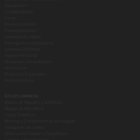
Decapantes
Cristalizadores
Ceras
Desincrustantes
Desengrasantes
Limpieza de vajillas
Detergentes Limpiadores
Limpieza Profunda
Higiene Personal
Productos Concentrados
Automoción
Productos Especiales
Ambientadores
ÚTILES LIMPIEZA
Mopas de Algodón y Sintéticas
Mopas de Microfibra
Fibras Sintéticas
Mochos y Complementos de Fregado
Haraganes de suelos
Útiles para Cristales y Superficies
Cepillos y Recogedores