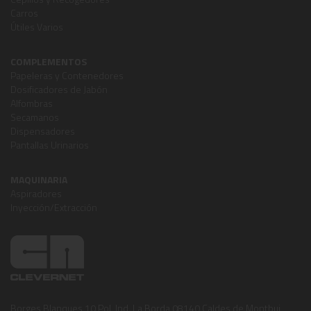
Carros
Útiles Varios
COMPLEMENTOS
Papeleras y Contenedores
Dosificadores de Jabón
Alfombras
Secamanos
Dispensadores
Pantallas Urinarios
MAQUINARIA
Aspiradores
Inyección/Extracción
Borges Blanques,10 Pol. Ind. La Borda 08140 Caldes de Montbui