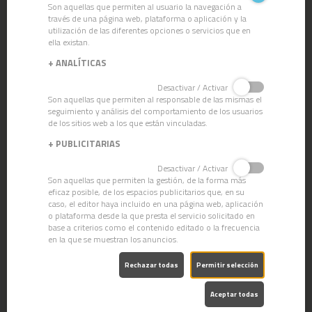
Son aquellas que permiten al usuario la navegación a
través de una página web, plataforma o aplicación y la
utilización de las diferentes opciones o servicios que en
ella existan.
+
ANALÍTICAS
Desactivar / Activar
Son aquellas que permiten al responsable de las mismas el
seguimiento y análisis del comportamiento de los usuarios
de los sitios web a los que están vinculadas.
+
PUBLICITARIAS
Desactivar / Activar
Son aquellas que permiten la gestión, de la forma más
eficaz posible, de los espacios publicitarios que, en su
caso, el editor haya incluido en una página web, aplicación
o plataforma desde la que presta el servicio solicitado en
base a criterios como el contenido editado o la frecuencia
en la que se muestran los anuncios.
SPRAY CLEVERSHINE
Rechazar todas
Permitir selección
Aceptar todas