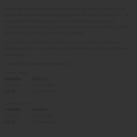
Pensando especialmente en el trabajo en grandes superficies, en
Clevernet disponemos de mopas de tamaños de 150 a 200 cm., ya
sea con bastidor fijo (para grandes superficies con espacios
claramente despejados), o con bastidor tipo tijera (indicado cuando
se necesita una mopa de tamaño variable).
El especial diseño de los bastidores se ha realizado pensando
especialmente en incrementar el rendimiento durante la utilización
de la mopa.
Disponible recambio por separado.
Cierre velcro
TAMAÑO
CÓDIGO
150x15
BCCL150BV
LOTE
12 Unidades
Cierre broche
TAMAÑO
CÓDIGO
150x15
BCCL150BB
LOTE
12 Unidades