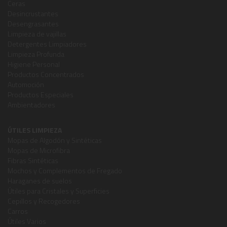
Ceras
Desincrustantes
Desengrasantes
Limpieza de vajillas
Detergentes Limpiadores
Limpieza Profunda
Higiene Personal
Productos Concentrados
Automoción
Productos Especiales
Ambientadores
ÚTILES LIMPIEZA
Mopas de Algodón y Sintéticas
Mopas de Microfibra
Fibras Sintéticas
Mochos y Complementos de Fregado
Haraganes de suelos
Útiles para Cristales y Superficies
Cepillos y Recogedores
Carros
Útiles Varios