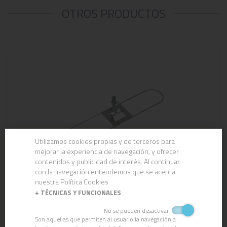
OTROS PRODUCTOS
Utilizamos cookies propias y de terceros para
mejorar la experiencia de navegación, y ofrecer
contenidos y publicidad de interés. Al continuar
con la navegación entendemos que se acepta
nuestra Política Cookies
+
TÉCNICAS Y FUNCIONALES
BASTIDOR CLEVERMOP
No se pueden desactivar
Son aquellas que permiten al usuario la navegación a