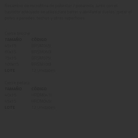
Recambio de microfibra de poliéster / poliamida. Junto con el
bastidor adecuado se utiliza para barrer y abrillantar suelos, quitar el
polvo a paredes, techos y otras superficies.
Cierre broche
TAMAÑO
CÓDIGO
45x15
BRSM045I
60x15
BRSM060I
75x15
BRSM075I
100x15
BRSM100I
LOTE
12 Unidades
Cierre petaca
TAMAÑO
CÓDIGO
40x15
HRDM041I
45x15
HRDM045I
LOTE
12 Unidades