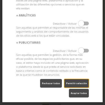
través de una página web, plataforma o aplicación y la
utilización de las diferentes opciones o servicios que en
ella existan.
+
ANALÍTICAS
Desactivar / Activar
Son aquellas que permiten al responsable de las mismas el
seguimiento y análisis del comportamiento de los usuarios
de los sitios web a los que están vinculadas.
+
PUBLICITARIAS
Desactivar / Activar
Son aquellas que permiten la gestión, de la forma más
eficaz posible, de los espacios publicitarios que, en su
caso, el editor haya incluido en una página web, aplicación
o plataforma desde la que presta el servicio solicitado en
base a criterios como el contenido editado o la frecuencia
BASTIDOR EXCELMOP
en la que se muestran los anuncios.
Rechazar todas
Permitir selección
Aceptar todas