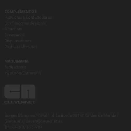
COMPLEMENTOS
Papeleras y Contenedores
Dosificadores de Jabón
Alfombras
Secamanos
Dispensadores
Pantallas Urinarios
MAQUINARIA
Aspiradores
Inyección/Extracción
Borges Blanques,10 Pol. Ind. La Borda 08140 Caldes de Montbui
(Barcelona) clever@clevernet.es
Tel: +34 938 655 419