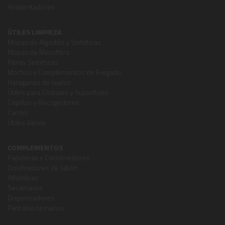
Ambientadores
ÚTILES LIMPIEZA
Mopas de Algodón y Sintéticas
Mopas de Microfibra
Fibras Sintéticas
Mochos y Complementos de Fregado
Haraganes de suelos
Útiles para Cristales y Superficies
Cepillos y Recogedores
Carros
Útiles Varios
COMPLEMENTOS
Papeleras y Contenedores
Dosificadores de Jabón
Alfombras
Secamanos
Dispensadores
Pantallas Urinarios