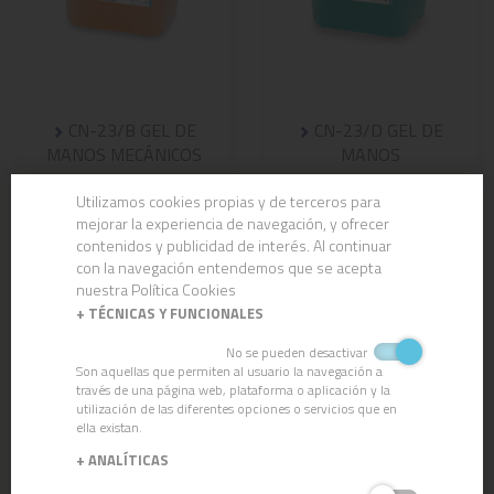
CN-23/B GEL DE
CN-23/D GEL DE
MANOS MECÁNICOS
MANOS
Utilizamos cookies propias y de terceros para
mejorar la experiencia de navegación, y ofrecer
contenidos y publicidad de interés. Al continuar
con la navegación entendemos que se acepta
nuestra Política Cookies
+
TÉCNICAS Y FUNCIONALES
No se pueden desactivar
Son aquellas que permiten al usuario la navegación a
través de una página web, plataforma o aplicación y la
utilización de las diferentes opciones o servicios que en
ella existan.
+
ANALÍTICAS