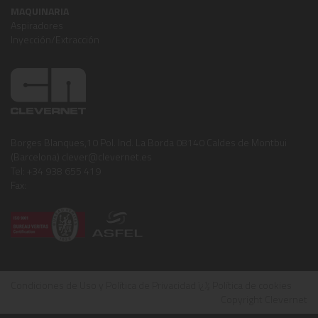
MAQUINARIA
Aspiradores
Inyección/Extracción
Borges Blanques,10 Pol. Ind. La Borda 08140 Caldes de Montbui
(Barcelona) clever@clevernet.es
Tel: +34 938 655 419
Fax:
Condiciones de Uso y Política de Privacidad
ï¿½
Política de cookies
Copyright Clevernet