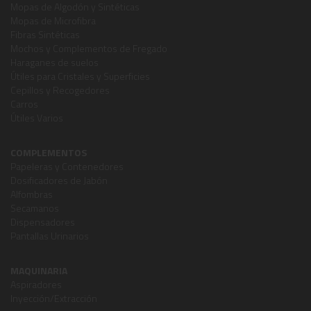
Mopas de Algodón y Sintéticas
Mopas de Microfibra
Fibras Sintéticas
Mochos y Complementos de Fregado
Haraganes de suelos
Útiles para Cristales y Superficies
Cepillos y Recogedores
Carros
Útiles Varios
COMPLEMENTOS
Papeleras y Contenedores
Dosificadores de Jabón
Alfombras
Secamanos
Dispensadores
Pantallas Urinarios
MAQUINARIA
Aspiradores
Inyección/Extracción