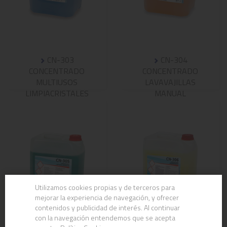
CN-303
CN-304
CONCENTRADO
CONCENTRADO
MULTIUSOS
LAVAVAJILLAS
LIMPIACRISTALES
MANUAL
Utilizamos cookies propias y de terceros para
mejorar la experiencia de navegación, y ofrecer
contenidos y publicidad de interés. Al continuar
con la navegación entendemos que se acepta