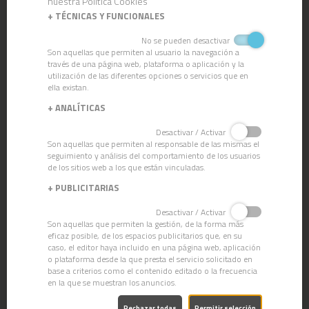
nuestra Política Cookies
+
TÉCNICAS Y FUNCIONALES
CN-305
CN-306
No se pueden desactivar
CONCENTRADO
CONCENTRADO
Son aquellas que permiten al usuario la navegación a
LIMPIADOR
LIMPIADOR
través de una página web, plataforma o aplicación y la
AMONIACAL
DESENGRASANTE
utilización de las diferentes opciones o servicios que en
ella existan.
+
ANALÍTICAS
Desactivar / Activar
Son aquellas que permiten al responsable de las mismas el
seguimiento y análisis del comportamiento de los usuarios
de los sitios web a los que están vinculadas.
+
PUBLICITARIAS
Desactivar / Activar
Son aquellas que permiten la gestión, de la forma más
eficaz posible, de los espacios publicitarios que, en su
caso, el editor haya incluido en una página web, aplicación
o plataforma desde la que presta el servicio solicitado en
base a criterios como el contenido editado o la frecuencia
en la que se muestran los anuncios.
CN-307
CONCENTRADO
Rechazar todas
Permitir selección