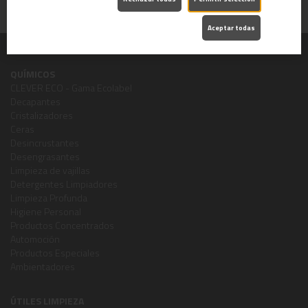
LIMPIADOR NEUTRO
FLORAL
Aceptar todas
QUÍMICOS
CLEVER ECO - Gama Ecolabel
Decapantes
Cristalizadores
Ceras
Desincrustantes
Desengrasantes
Limpieza de vajillas
Detergentes Limpiadores
Limpieza Profunda
Higiene Personal
Productos Concentrados
Automoción
Productos Especiales
Ambientadores
ÚTILES LIMPIEZA