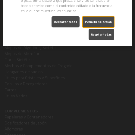
o plataforma desde la que presta el servicio solicitado en
Higiene Personal
base a criterios como el contenido editado o la frecuencia
Productos Concentrados
en la que se muestran los anuncios.
Automoción
Productos Especiales
Rechazar todas
Permitir selección
Ambientadores
Aceptar todas
ÚTILES LIMPIEZA
Mopas de Algodón y Sintéticas
Mopas de Microfibra
Fibras Sintéticas
Mochos y Complementos de Fregado
Haraganes de suelos
Útiles para Cristales y Superficies
Cepillos y Recogedores
Carros
Útiles Varios
COMPLEMENTOS
Papeleras y Contenedores
Dosificadores de Jabón
Alfombras
Secamanos