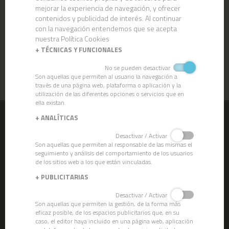
mejorar la experiencia de navegación, y ofrecer
contenidos y publicidad de interés. Al continuar
con la navegación entendemos que se acepta
nuestra Política Cookies
+
TÉCNICAS Y FUNCIONALES
CN-5
No se pueden desactivar
CRISTALIZADOR
Son aquellas que permiten al usuario la navegación a
ABRILLANTADOR
través de una página web, plataforma o aplicación y la
utilización de las diferentes opciones o servicios que en
ella existan.
+
ANALÍTICAS
QUÍMICOS
Desactivar / Activar
CLEVER ECO - Gama Ecolabel
Son aquellas que permiten al responsable de las mismas el
Decapantes
seguimiento y análisis del comportamiento de los usuarios
Cristalizadores
de los sitios web a los que están vinculadas.
Ceras
+
PUBLICITARIAS
Desincrustantes
Desengrasantes
Desactivar / Activar
Limpieza de vajillas
Son aquellas que permiten la gestión, de la forma más
Detergentes Limpiadores
eficaz posible, de los espacios publicitarios que, en su
caso, el editor haya incluido en una página web, aplicación
Limpieza Profunda