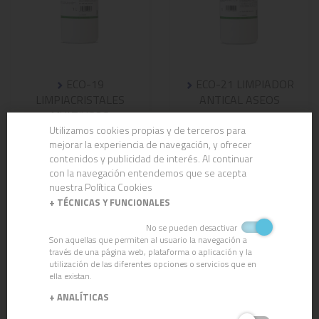
ECO-19
ECO-21 LIMPIADOR
LIMPIACRISTALES
ANTICAL ASEOS
MULTIUSOS
Utilizamos cookies propias y de terceros para
mejorar la experiencia de navegación, y ofrecer
contenidos y publicidad de interés. Al continuar
con la navegación entendemos que se acepta
nuestra Política Cookies
+
TÉCNICAS Y FUNCIONALES
No se pueden desactivar
Son aquellas que permiten al usuario la navegación a
través de una página web, plataforma o aplicación y la
utilización de las diferentes opciones o servicios que en
ella existan.
+
ANALÍTICAS