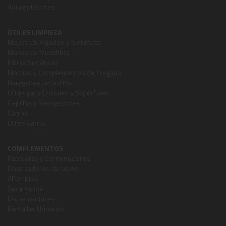
Ambientadores
ÚTILES LIMPIEZA
Mopas de Algodón y Sintéticas
Mopas de Microfibra
Fibras Sintéticas
Mochos y Complementos de Fregado
Haraganes de suelos
Útiles para Cristales y Superficies
Cepillos y Recogedores
Carros
Útiles Varios
COMPLEMENTOS
Papeleras y Contenedores
Dosificadores de Jabón
Alfombras
Secamanos
Dispensadores
Pantallas Urinarios