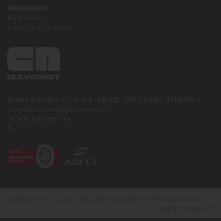
MAQUINARIA
Aspiradores
Inyección/Extracción
Borges Blanques,10 Pol. Ind. La Borda 08140 Caldes de Montbui
(Barcelona) clever@clevernet.es
Tel: +34 938 655 419
Fax:
Condiciones de Uso y Política de Privacidad
ï¿½
Política de cookies
Copyright Clevernet